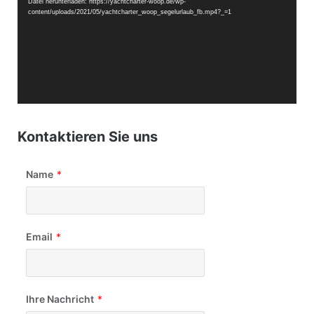
Datei herunterladen: https://yachtcharter-woop.de/wp-
content/uploads/2021/05/yachtcharter_woop_segelurlaub_fb.mp4?_=1
Kontaktieren Sie uns
Name
*
Email
*
Ihre Nachricht
*